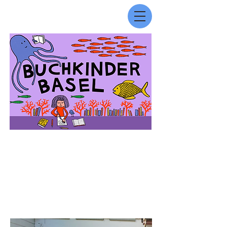
— Die Werkstatt befindet sich sehr zentral
in Basel, am Leonhardsgraben 32 und
wird von Ilaria Curti und Urs Schaub
gemeinsam geleitet. Wir stehen Ihnen mit
Ratschlägen zum Thema Vorlesen und
Leseförderung oder zur Gestaltung und
Erstellung eines Buches gerne zur
Verfügung. Schreiben Sie uns eine E-Mail:
info@buchkinderbasel.ch