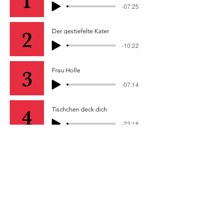
-07:25
Der gestiefelte Kater
-10:22
Frau Holle
-07:14
Tischchen deck dich
-23:18
Rumpelstilzchen
-07:26
Die Prinzessin auf der Erbse
-02:51