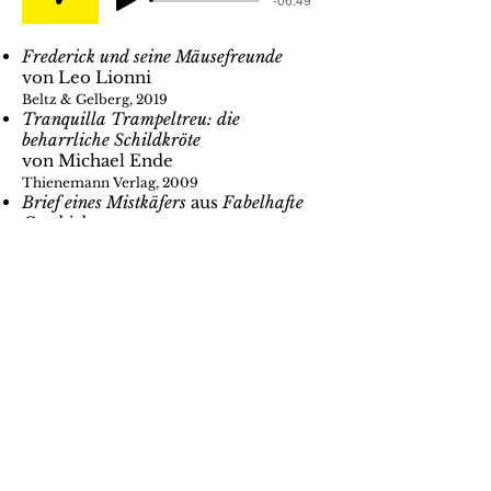
Frederick und seine Mäusefreunde
von Leo Lionni
Beltz & Gelberg, 2019
Tranquilla Trampeltreu: die
beharrliche Schildkröte
von Michael Ende
Thienemann Verlag, 2009
Brief eines Mistkäfers
aus
Fabelhafte
Geschichten
von Erwin Moser
Beltz & Gelberg, 2020
Der Affe und das Krokodil
Märchen aus Namibia, Afrika
Der Frosch macht eine Reise
von W.M.
Garschin
aus
Wo Fuchs und Hase sich Gute
Nacht sagen
Gerstenberg Verlag, 2002
Hasen pfeifen nicht
von Ludvík Aškenazy & Katja
Wehner