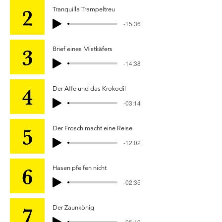
Tranquilla Trampeltreu
-15:36
Brief eines Mistkäfers
-14:38
Der Affe und das Krokodil
-03:14
Der Frosch macht eine Reise
-12:02
Hasen pfeifen nicht
-02:35
Der Zaunkönig
-06:49